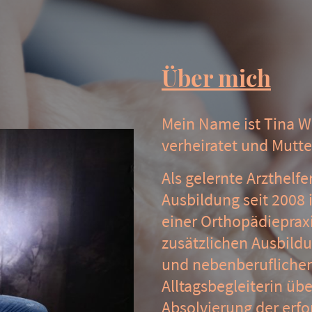
Über mich
Mein Name ist Tina Wi
verheiratet und Mutte
Als gelernte Arzthelf
Ausbildung seit 2008 
einer Orthopädiepraxi
zusätzlichen Ausbild
und nebenberuflichen 
Alltagsbegleiterin übe
Absolvierung der erfo