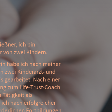
eßner, ich bin
r von zwei Kindern.
erin habe ich nach meiner
in zwei Kinderarzt- und
s gearbeitet. Nach einer
ung zum Life-Trust-Coach
Tätigkeit als
 ich nach erfolgreicher
rderlichen Fortbildungen