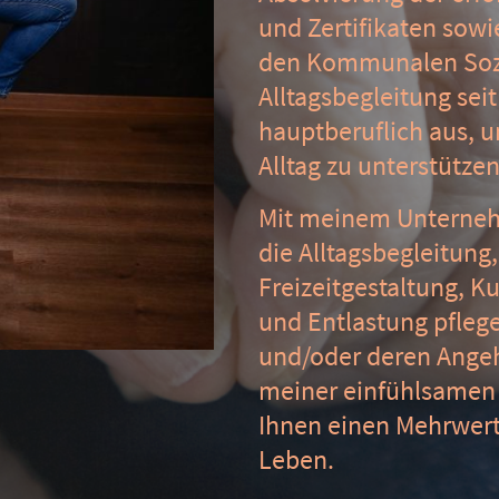
und Zertifikaten sow
den Kommunalen Sozi
Alltagsbegleitung sei
hauptberuflich aus, 
Alltag zu unterstütze
Mit meinem Unterneh
die Alltagsbegleitung
Freizeitgestaltung, K
und Entlastung pfleg
und/oder deren Angehö
meiner einfühlsamen 
Ihnen einen Mehrwert
Leben.