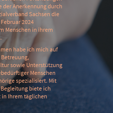
ie der Anerkennung durch
alverband Sachsen die
t Februar 2024
um Menschen in ihrem
n.
men habe ich mich auf
, Betreuung,
ultur sowie Unterstützung
ebedürftiger Menschen
rige spezialisiert. Mit
Begleitung biete ich
 in Ihrem täglichen